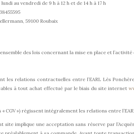
lundi au vendredi de 9 h à 12 h et de 14 h à 17 h
38455595
ellermann, 59100 Roubaix
nsemble des lois concernant la mise en place et l’activité d
t les relations contractuelles entre l’EARL Lès Ponchères 
cables à tout achat effectué par le biais du site internet
ww
 « CGV ») régissent intégralement les relations entre l’EA
ent site implique une acceptation sans réserve par l’Acq
ce préalablement à sa commande. Avant toute transaction, 