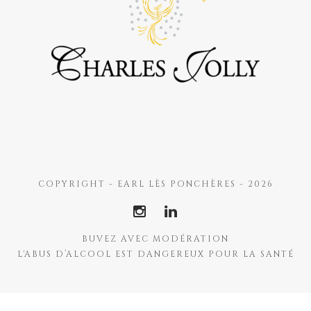
COPYRIGHT - EARL LÈS PONCHÈRES - 2026
BUVEZ AVEC MODÉRATION
L'ABUS D’ALCOOL EST DANGEREUX POUR LA SANTÉ